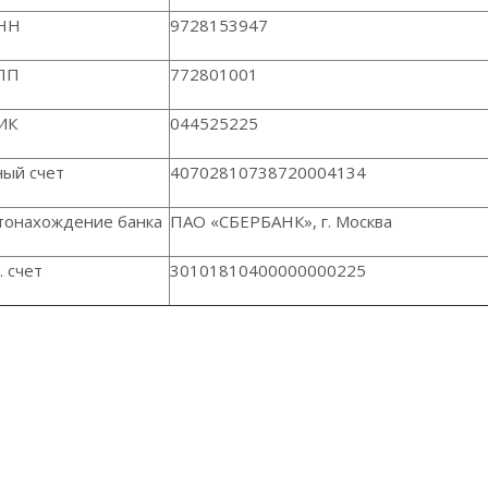
НН
9728153947
ПП
772801001
ИК
044525225
ный счет
40702810738720004134
тонахождение банка
ПАО «СБЕРБАНК», г. Москва
. счет
30101810400000000225