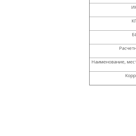
И
К
Б
Расчет
Наименование, мес
Корр