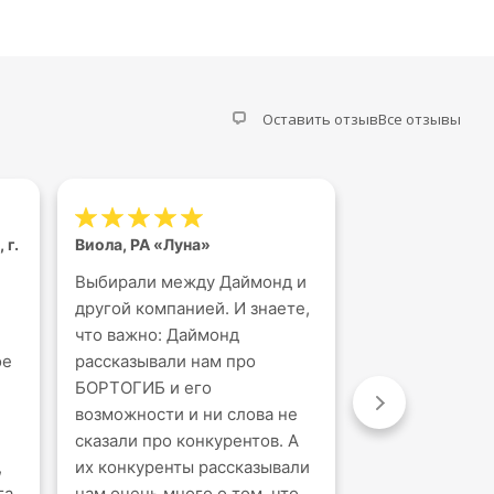
Оставить отзыв
Все отзывы
 г.
Виола, РА «Луна»
Иван, Ростов н
Выбирали между Даймонд и
Бортогиб Dob
другой компанией. И знаете,
для нас незаме
что важно: Даймонд
мощный аппара
ое
рассказывали нам про
нам создавать
БОРТОГИБ и его
конструкции б
возможности и ни слова не
высоким качес
сказали про конкурентов. А
его надежност
,
их конкуренты рассказывали
мы значительн
га
нам очень много о том, что
производство 