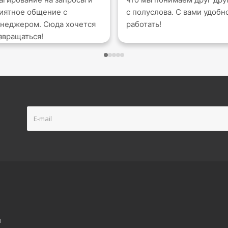
иятное общение с
с полуслова. С вами удобн
неджером. Сюда хочется
работать!
звращаться!
и