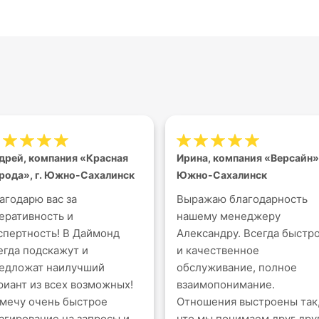
дрей, компания «Красная
Ирина, компания «Версайн»,
рода», г. Южно-Сахалинск
Южно-Сахалинск
агодарю вас за
Выражаю благодарность
еративность и
нашему менеджеру
спертность! В Даймонд
Александру. Всегда быстр
егда подскажут и
и качественное
едложат наилучший
обслуживание, полное
риант из всех возможных!
взаимопонимание.
мечу очень быстрое
Отношения выстроены так
агирование на запросы и
что мы понимаем друг дру