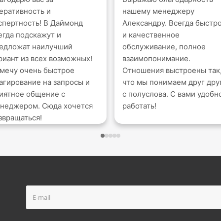
еративность и
нашему менеджеру
спертность! В Даймонд
Александру. Всегда быстр
егда подскажут и
и качественное
едложат наилучший
обслуживание, полное
риант из всех возможных!
взаимопонимание.
мечу очень быстрое
Отношения выстроены так
агирование на запросы и
что мы понимаем друг дру
иятное общение с
с полуслова. С вами удобн
неджером. Сюда хочется
работать!
звращаться!