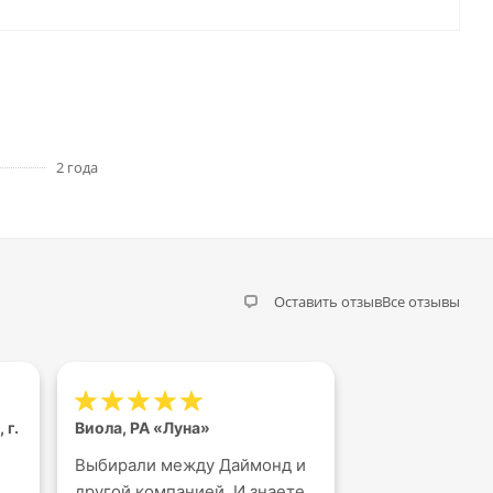
2 года
Оставить отзыв
Все отзывы
 г.
Виола, РА «Луна»
Иван, Ростов н
Выбирали между Даймонд и
Бортогиб Dob
другой компанией. И знаете,
для нас незаме