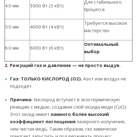
Для стабильного
4.0 мм
3000 Вт (3 кВт)
процесса
Требуется высокое
5.0 мм
4000 Вт (4 кВт)
мастерство
Оптимальный
6.0 мм
6000 Вт (6 кВт)
выбор
2. Режущий газ и давление — не просто выдув.
Газ: ТОЛЬКО КИСЛОРОД (O2).
Азот или воздух не
подходят.
Причина:
Кислород вступает в экзотермическую
реакцию с медью, создавая слой оксида меди (CuO).
Этот оксид имеет
намного более высокий
коэффициент
поглощения
лазерного излучения,
чем чистая медь. Таким образом, газ химически
помогает запустить и поддерживать процесс.